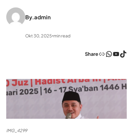
By.
admin
Okt 30, 2025
min read
•
Link
WhatsApp
YouTube
TikTok
Share
IMG_4299