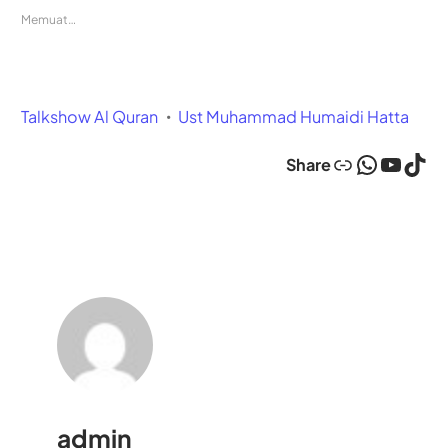
Memuat…
Talkshow Al Quran
Ust Muhammad Humaidi Hatta
Link
WhatsApp
YouTube
TikTok
Share
admin