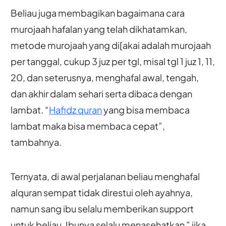
Beliau juga membagikan bagaimana cara
murojaah hafalan yang telah dikhatamkan,
metode murojaah yang di[akai adalah murojaah
per tanggal, cukup 3 juz per tgl, misal tgl 1 juz 1, 11,
20, dan seterusnya, menghafal awal, tengah,
dan akhir dalam sehari serta dibaca dengan
lambat. “
Hafidz quran
yang bisa membaca
lambat maka bisa membaca cepat”,
tambahnya.
Ternyata, di awal perjalanan beliau menghafal
alquran sempat tidak direstui oleh ayahnya,
namun sang ibu selalu memberikan support
untuk beliau. Ibunya selalu menasehatkan ” jika