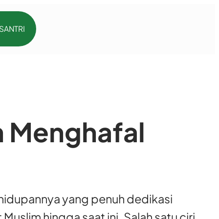
p
 SANTRI
n Menghafal
ehidupannya yang penuh dedikasi
slim hingga saat ini. Salah satu ciri