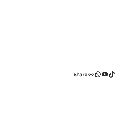
Link
WhatsApp
YouTube
TikTok
Share