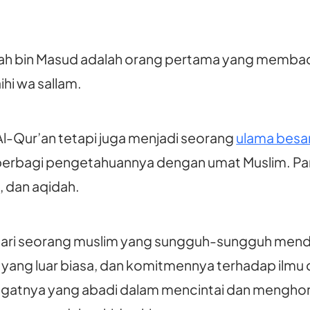
ah bin Masud adalah orang pertama yang membaca
ihi wa sallam.
Al-Qur’an tetapi juga menjadi seorang
ulama besa
berbagi pengetahuannya dengan umat Muslim. Par
h, dan aqidah.
 dari seorang muslim yang sungguh-sungguh mende
 yang luar biasa, dan komitmennya terhadap ilmu 
gatnya yang abadi dalam mencintai dan menghorm