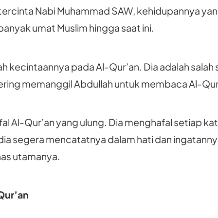
t tercinta Nabi Muhammad SAW, kehidupannya yan
banyak umat Muslim hingga saat ini.
lah kecintaannya pada Al-Qur’an. Dia adalah salah 
ering memanggil Abdullah untuk membaca Al-Qu
l Al-Qur’an yang ulung. Dia menghafal setiap kat
, dia segera mencatatnya dalam hati dan ingatan
khas utamanya.
Qur’an