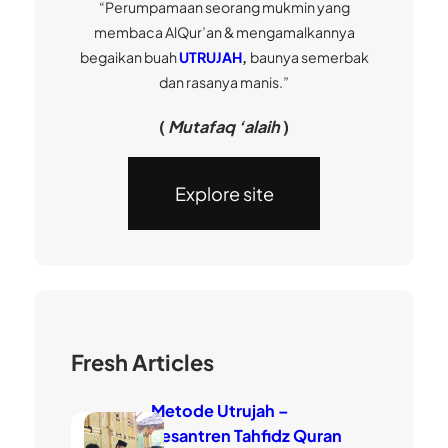
“Perumpamaan seorang mukmin yang
membaca AlQur’an & mengamalkannya
begaikan buah
UTRUJAH
,
baunya semerbak
dan rasanya manis.”
(
Mutafaq ‘alaih
)
Explore site
Fresh Articles
Metode Utrujah –
Pesantren Tahfidz Quran