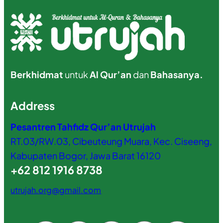
Berkhidmat
untuk
Al Qur’an
dan
Bahasanya.
Address
Pesantren Tahfidz Qur’an Utrujah
RT.03/RW.03, Cibeuteung Muara, Kec. Ciseeng,
Kabupaten Bogor, Jawa Barat 16120
+62 812 1916 8738
utrujah.org@gmail.com