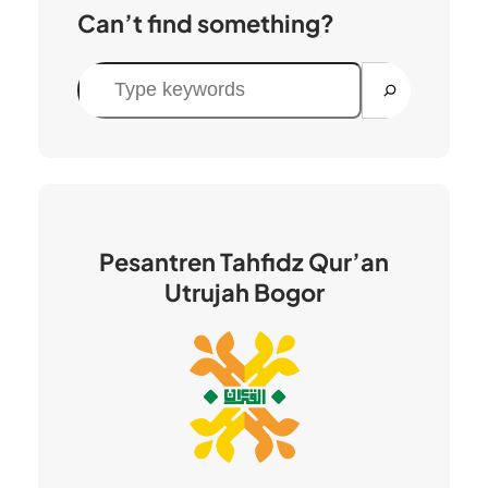
Can’t find something?
C
a
r
i
Pesantren Tahfidz Qur’an
Utrujah Bogor