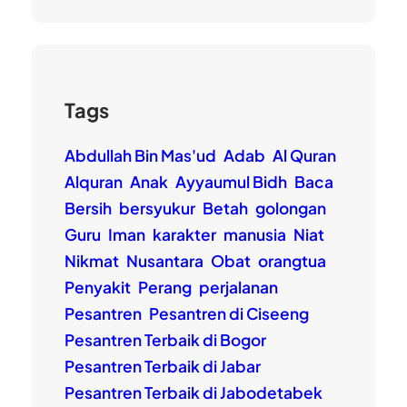
Tags
Abdullah Bin Mas'ud
Adab
Al Quran
Alquran
Anak
Ayyaumul Bidh
Baca
Bersih
bersyukur
Betah
golongan
Guru
Iman
karakter
manusia
Niat
Nikmat
Nusantara
Obat
orangtua
Penyakit
Perang
perjalanan
Pesantren
Pesantren di Ciseeng
Pesantren Terbaik di Bogor
Pesantren Terbaik di Jabar
Pesantren Terbaik di Jabodetabek