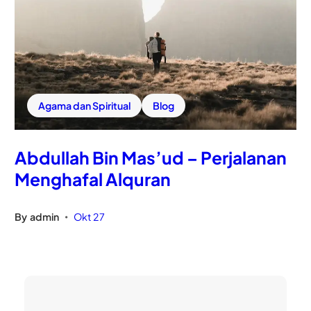
Agama dan Spiritual
Blog
Abdullah Bin Mas’ud – Perjalanan
Menghafal Alquran
By
admin
Okt 27
•