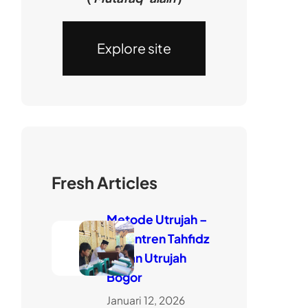
Explore site
Fresh Articles
Metode Utrujah –
Pesantren Tahfidz
Quran Utrujah
Bogor
Januari 12, 2026