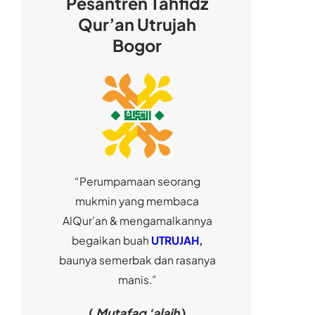
Pesantren Tahfidz
Qur’an Utrujah
Bogor
“Perumpamaan seorang
mukmin yang membaca
AlQur’an & mengamalkannya
begaikan buah
UTRUJAH
,
baunya semerbak dan rasanya
manis.”
(
Mutafaq ‘alaih
)