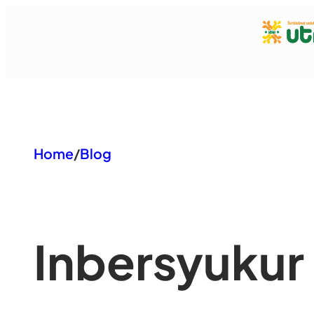
Lewati
ke
konten
Home
/
Blog
In
bersyukur