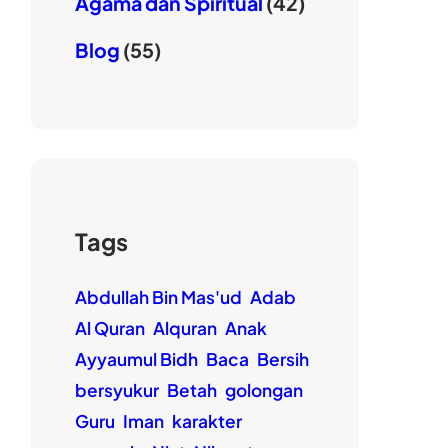
Agama dan Spiritual
(42)
Blog
(55)
Tags
Abdullah Bin Mas'ud
Adab
Al Quran
Alquran
Anak
Ayyaumul Bidh
Baca
Bersih
bersyukur
Betah
golongan
Guru
Iman
karakter