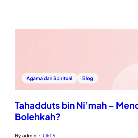
Agama dan Spiritual
Blog
Tahadduts bin Ni’mah – Menc
Bolehkah?
By
admin
Okt 9
•