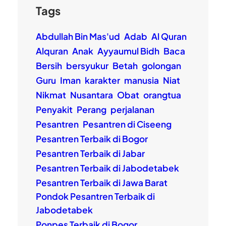
Tags
Abdullah Bin Mas'ud
Adab
Al Quran
Alquran
Anak
Ayyaumul Bidh
Baca
Bersih
bersyukur
Betah
golongan
Guru
Iman
karakter
manusia
Niat
Nikmat
Nusantara
Obat
orangtua
Penyakit
Perang
perjalanan
Pesantren
Pesantren di Ciseeng
Pesantren Terbaik di Bogor
Pesantren Terbaik di Jabar
Pesantren Terbaik di Jabodetabek
Pesantren Terbaik di Jawa Barat
Pondok Pesantren Terbaik di
Jabodetabek
Ponpes Terbaik di Bogor