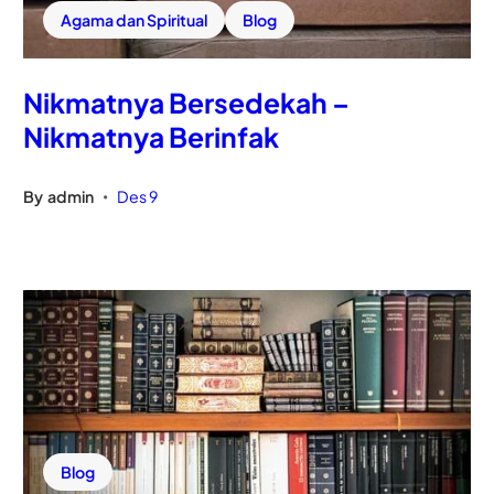
Agama dan Spiritual
Blog
Nikmatnya Bersedekah –
Nikmatnya Berinfak
By
admin
Des 9
•
Blog