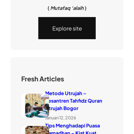
(
Mutafaq ‘alaih
)
Explore site
Fresh Articles
Metode Utrujah –
Pesantren Tahfidz Quran
Utrujah Bogor
Januari 12, 2026
Tips Menghadapi Puasa
Ramadhan – Kiat Kuat