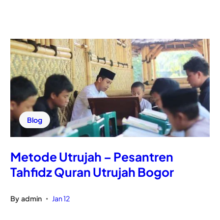
Blog
Metode Utrujah – Pesantren
Tahfidz Quran Utrujah Bogor
By
admin
Jan 12
•