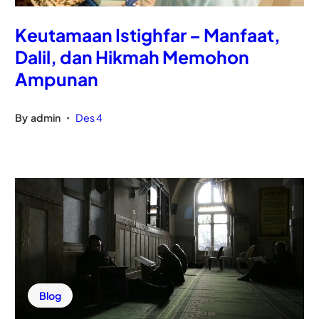
Keutamaan Istighfar – Manfaat,
Dalil, dan Hikmah Memohon
Ampunan
By
admin
Des 4
•
Blog