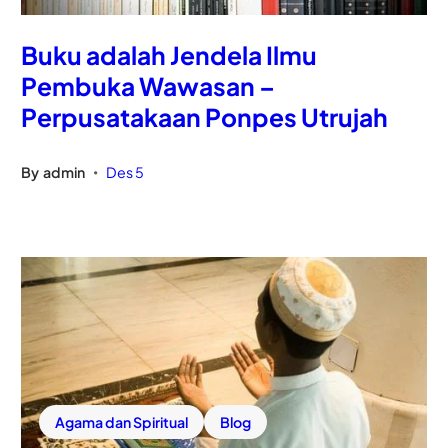
Buku adalah Jendela Ilmu
Pembuka Wawasan –
Perpusatakaan Ponpes Utrujah
By
admin
Des 5
•
Agama dan Spiritual
Blog