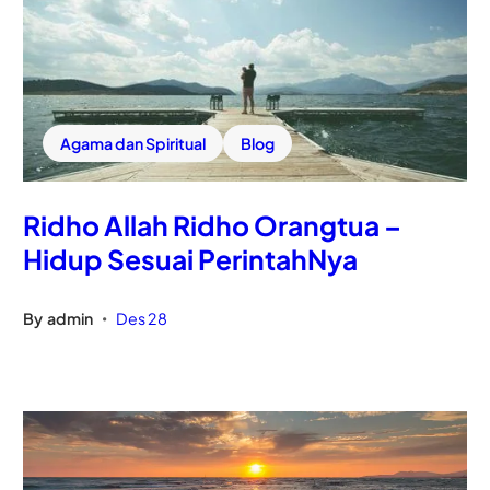
Agama dan Spiritual
Blog
Ridho Allah Ridho Orangtua –
Hidup Sesuai PerintahNya
By
admin
Des 28
•