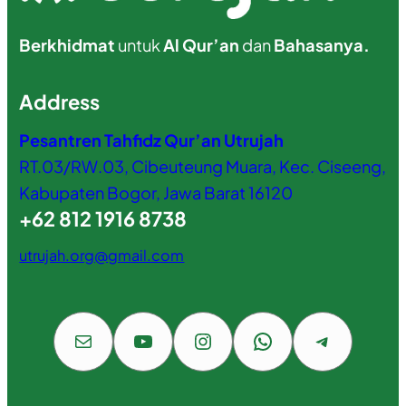
Berkhidmat
untuk
Al Qur’an
dan
Bahasanya.
Address
Pesantren Tahfidz Qur’an Utrujah
RT.03/RW.03, Cibeuteung Muara, Kec. Ciseeng,
Kabupaten Bogor, Jawa Barat 16120
+62 812 1916 8738
utrujah.org@gmail.com
Mail
YouTube
Instagram
WhatsApp
Telegram