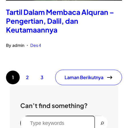
Tartil Dalam Membaca Alquran –
Pengertian, Dalil, dan
Keutamaannya
By
admin
Des 4
•
Laman Berikutnya
1
2
3
Can’t find something?
C
a