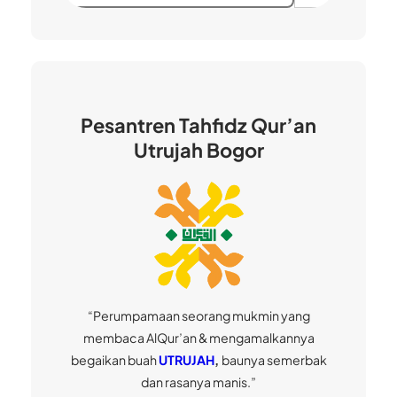
r
i
Pesantren Tahfidz Qur’an
Utrujah Bogor
“Perumpamaan seorang mukmin yang
membaca AlQur’an & mengamalkannya
begaikan buah
UTRUJAH
,
baunya semerbak
dan rasanya manis.”