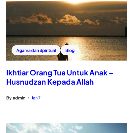
Agama dan Spiritual
Blog
Ikhtiar Orang Tua Untuk Anak –
Husnudzan Kepada Allah
By
admin
Jan 7
•