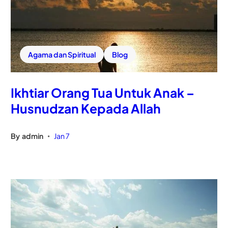
Agama dan Spiritual
Blog
Ikhtiar Orang Tua Untuk Anak –
Husnudzan Kepada Allah
By
admin
Jan 7
•