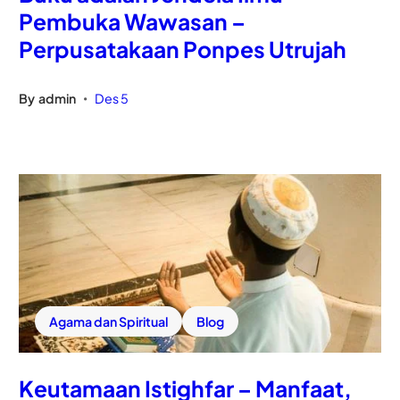
Pembuka Wawasan –
Perpusatakaan Ponpes Utrujah
By
admin
Des 5
•
Agama dan Spiritual
Blog
Keutamaan Istighfar – Manfaat,