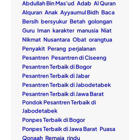
Abdullah Bin Mas'ud
Adab
Al Quran
Alquran
Anak
Ayyaumul Bidh
Baca
Bersih
bersyukur
Betah
golongan
Guru
Iman
karakter
manusia
Niat
Nikmat
Nusantara
Obat
orangtua
Penyakit
Perang
perjalanan
Pesantren
Pesantren di Ciseeng
Pesantren Terbaik di Bogor
Pesantren Terbaik di Jabar
Pesantren Terbaik di Jabodetabek
Pesantren Terbaik di Jawa Barat
Pondok Pesantren Terbaik di
Jabodetabek
Ponpes Terbaik di Bogor
Ponpes Terbaik di Jawa Barat
Puasa
Qonaah
Remaja
rindu