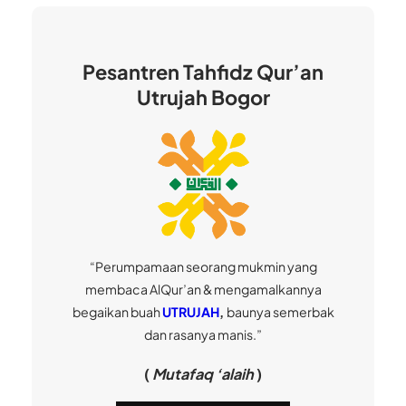
Pesantren Tahfidz Qur’an
Utrujah Bogor
“Perumpamaan seorang mukmin yang
membaca AlQur’an & mengamalkannya
begaikan buah
UTRUJAH
,
baunya semerbak
dan rasanya manis.”
(
Mutafaq ‘alaih
)