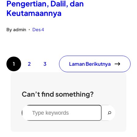
Pengertian, Dalil, dan
Keutamaannya
By
admin
Des 4
•
Laman Berikutnya
1
2
3
Can’t find something?
C
a
r
i