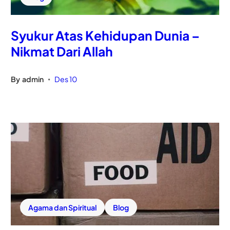
Syukur Atas Kehidupan Dunia –
Nikmat Dari Allah
By
admin
Des 10
•
Agama dan Spiritual
Blog