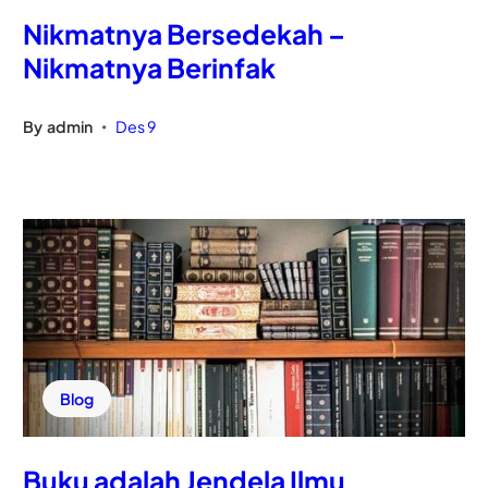
Nikmatnya Bersedekah –
Nikmatnya Berinfak
By
admin
Des 9
•
Blog
Buku adalah Jendela Ilmu