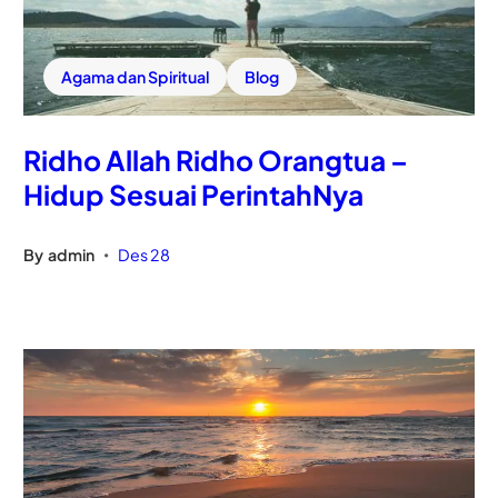
Agama dan Spiritual
Blog
Ridho Allah Ridho Orangtua –
Hidup Sesuai PerintahNya
By
admin
Des 28
•