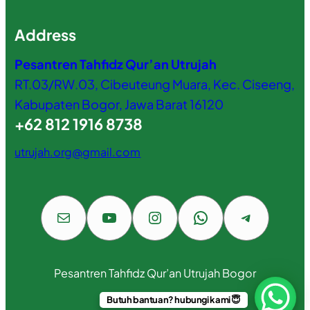
Address
Pesantren Tahfidz Qur’an Utrujah
RT.03/RW.03, Cibeuteung Muara, Kec. Ciseeng,
Kabupaten Bogor, Jawa Barat 16120
+62 812 1916 8738
utrujah.org@gmail.com
Mail
YouTube
Instagram
WhatsApp
Telegram
Pesantren Tahfidz Qur’an Utrujah Bogor
Butuh bantuan? hubungi kami 😇