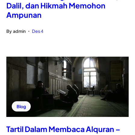
Dalil, dan Hikmah Memohon
Ampunan
By
admin
Des 4
•
Blog
Tartil Dalam Membaca Alquran –