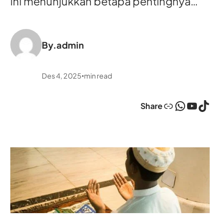
ini menunjukkan betapa pentingnya…
By.
admin
Des 4, 2025
min read
•
Link
WhatsApp
YouTube
TikTok
Share