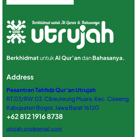
Berkhidmat
untuk
Al Qur’an
dan
Bahasanya.
Address
Pesantren Tahfidz Qur’an Utrujah
RT.03/RW.03, Cibeuteung Muara, Kec. Ciseeng,
Kabupaten Bogor, Jawa Barat 16120
+62 812 1916 8738
utrujah.org@gmail.com