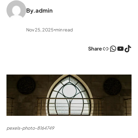
By.
admin
Nov 25, 2025
min read
•
Link
WhatsApp
YouTube
TikTok
Share
pexels-photo-8164749